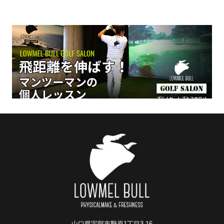
ゴ
山口県宇部市野原1丁目3-16